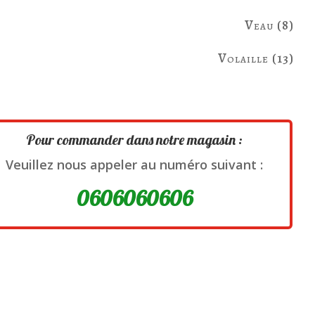
prod
8
Veau
8
prod
13
Volaille
13
prod
Pour commander dans notre magasin :
Veuillez nous appeler au numéro suivant :
0606060606