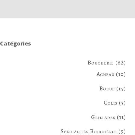
Catégories
62
Boucherie
62
prod
10
Agneau
10
prod
15
Boeuf
15
prod
3
Colis
3
prod
11
Grillades
11
prod
9
Spécialités Bouchères
9