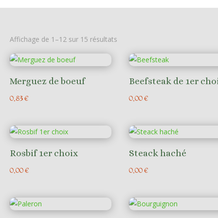
Affichage de 1–12 sur 15 résultats
Merguez de boeuf
Beefsteak de 1er cho
0,83
€
0,00
€
Rosbif 1er choix
Steack haché
0,00
€
0,00
€