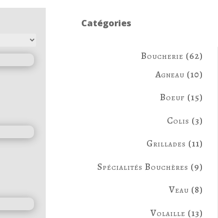
Catégories
62
Boucherie
62
prod
10
Agneau
10
prod
15
Boeuf
15
prod
3
Colis
3
prod
11
Grillades
11
prod
9
Spécialités Bouchères
9
prod
8
Veau
8
prod
13
Volaille
13