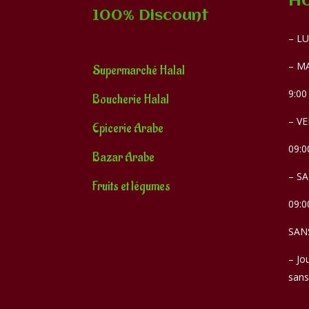
Ho
100% Discount
– LU
– MA
Supermarché Halal
9:00
Boucherie Halal
– VE
Epicerie Arabe
09:0
Bazar Arabe
– S
Fruits et légumes
09:0
SAN
– Jo
sans