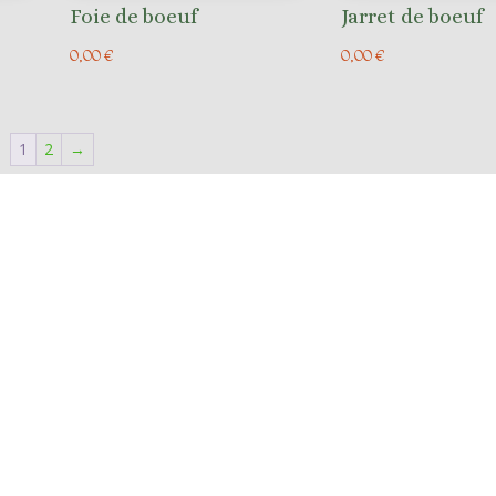
Foie de boeuf
Jarret de boeuf
0,00
€
0,00
€
1
2
→