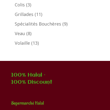
produits
3
Colis
3
produits
11
Grillades
11
produits
9
Spécialités Bouchères
9
produits
8
Veau
8
produits
13
Volaille
13
produits
100% Halal –
100% Discount
Supermarché Halal