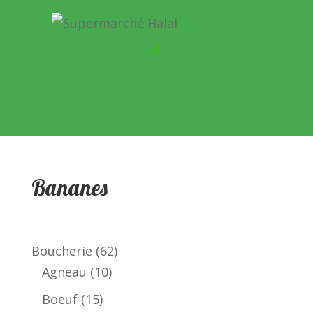
Bananes
62
Boucherie
62
10
produits
Agneau
10
produits
15
Boeuf
15