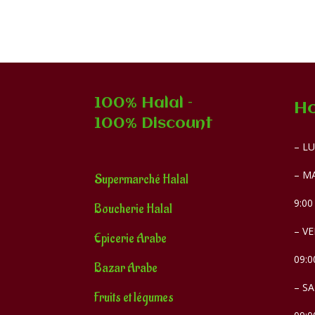
100% Halal –
Ho
100% Discount
– LU
– MA
Supermarché Halal
9:00
Boucherie Halal
– VE
Epicerie Arabe
09:0
Bazar Arabe
– S
Fruits et légumes