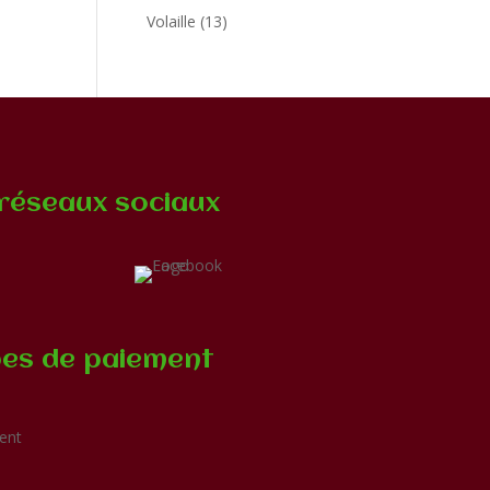
produits
13
Volaille
13
produits
réseaux sociaux
es de paiement