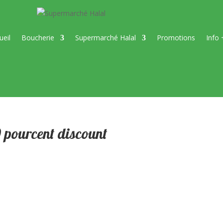
ueil
Boucherie
Supermarché Halal
Promotions
Info 
 pourcent discount