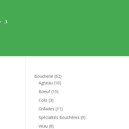
+
62
Boucherie
62
10
produits
Agneau
10
produits
15
Boeuf
15
produits
3
Colis
3
produits
11
Grillades
11
produits
9
Spécialités Bouchères
9
produits
8
Veau
8