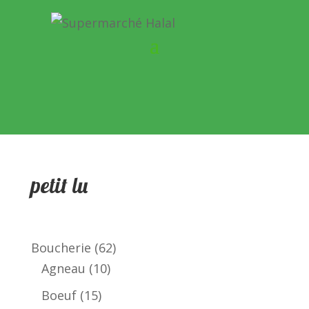
petit lu
62
Boucherie
62
10
produits
Agneau
10
produits
15
Boeuf
15