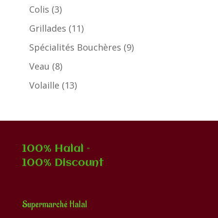
produits
3
Colis
3
produits
11
Grillades
11
produits
9
Spécialités Bouchères
9
produits
8
Veau
8
produits
13
Volaille
13
produits
100% Halal –
100% Discount
Supermarché Halal