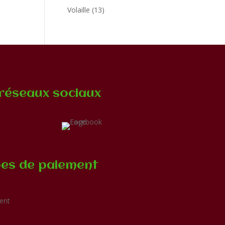
produits
13
Volaille
13
produits
réseaux sociaux
es de paiement