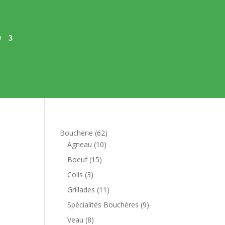
+
62
Boucherie
62
10
produits
Agneau
10
produits
15
Boeuf
15
produits
3
Colis
3
produits
11
Grillades
11
produits
9
Spécialités Bouchères
9
produits
8
Veau
8