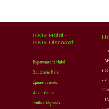
100% Halal –
Ho
100% Discount
– LU
– MA
Supermarché Halal
9:00
Boucherie Halal
– VE
Epicerie Arabe
09:0
Bazar Arabe
– S
Fruits et légumes