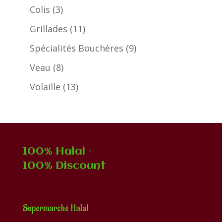
produits
3
Colis
3
produits
11
Grillades
11
produits
9
Spécialités Bouchères
9
produits
8
Veau
8
produits
13
Volaille
13
produits
100% Halal –
100% Discount
Supermarché Halal