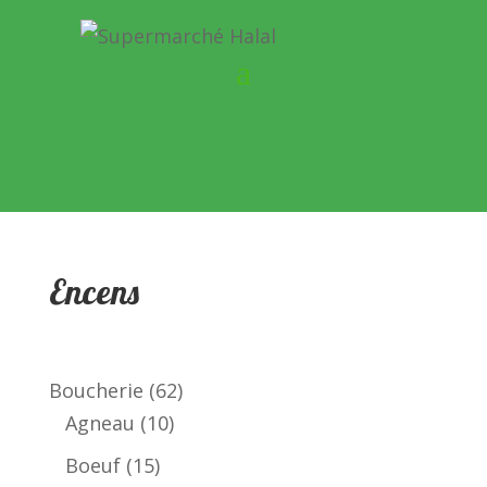
Encens
62
Boucherie
62
10
produits
Agneau
10
produits
15
Boeuf
15