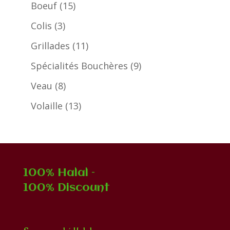
produits
15
Boeuf
15
produits
3
Colis
3
produits
11
Grillades
11
produits
9
Spécialités Bouchères
9
produits
8
Veau
8
produits
13
Volaille
13
produits
100% Halal –
100% Discount