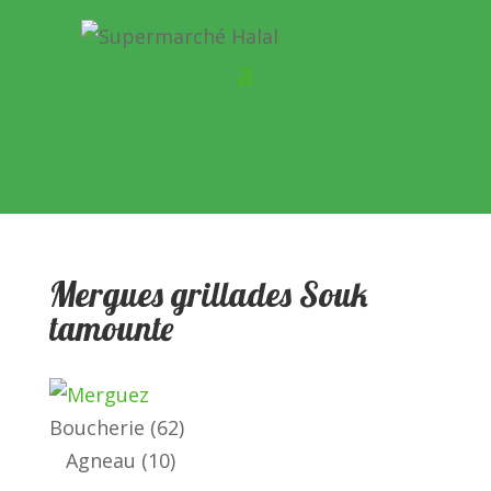
Mergues grillades Souk
tamounte
62
Boucherie
62
10
produits
Agneau
10