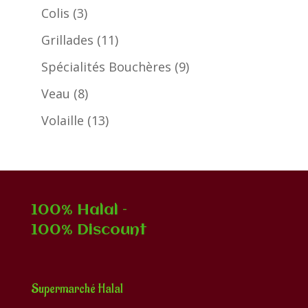
produits
3
Colis
3
produits
11
Grillades
11
produits
9
Spécialités Bouchères
9
produits
8
Veau
8
produits
13
Volaille
13
produits
100% Halal –
100% Discount
Supermarché Halal