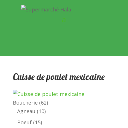
Cuisse de poulet mexicaine
62
Boucherie
62
10
produits
Agneau
10
produits
15
Boeuf
15