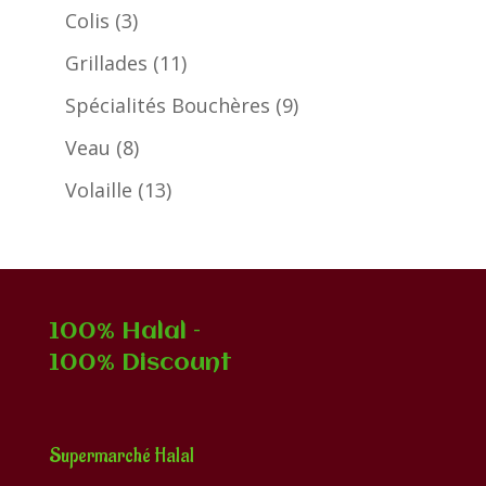
produits
3
Colis
3
produits
11
Grillades
11
produits
9
Spécialités Bouchères
9
produits
8
Veau
8
produits
13
Volaille
13
produits
100% Halal –
100% Discount
Supermarché Halal