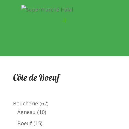
Côte de Boeuf
62
Boucherie
62
10
produits
Agneau
10
produits
15
Boeuf
15