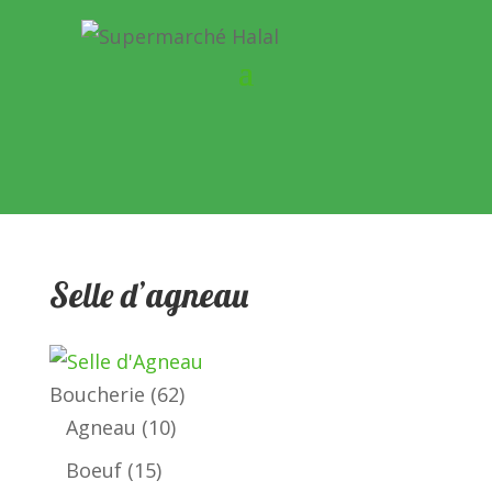
Selle d’agneau
62
Boucherie
62
10
produits
Agneau
10
produits
15
Boeuf
15