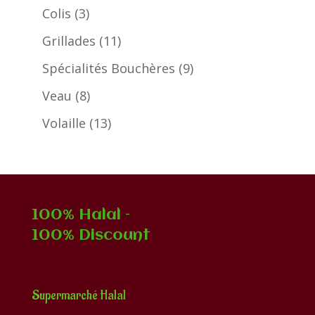
produits
3
Colis
3
produits
11
Grillades
11
produits
9
Spécialités Bouchères
9
produits
8
Veau
8
produits
13
Volaille
13
produits
100% Halal –
100% Discount
Supermarché Halal