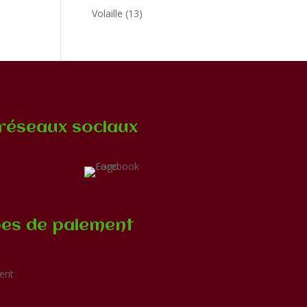
produits
13
Volaille
13
produits
réseaux sociaux
es de paiement