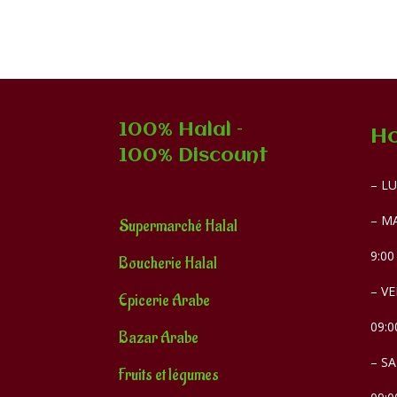
100% Halal –
Ho
100% Discount
– LU
– MA
Supermarché Halal
9:00
Boucherie Halal
– VE
Epicerie Arabe
09:0
Bazar Arabe
– S
Fruits et légumes