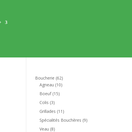
+
62
Boucherie
62
10
produits
Agneau
10
produits
15
Boeuf
15
produits
3
Colis
3
produits
11
Grillades
11
produits
9
Spécialités Bouchères
9
produits
8
Veau
8